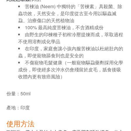
苦楝油 (Neem) 中獨特的「苦楝素」具殺菌、除
蟲功效，天然安全，是印度從古至今用以驅蟲滅
蝨、治療傷口的天然植物油
100% 最高純度苦楝油，不含酒精成份
由野生的印楝種子初榨冷壓提煉而成，萃取過程
不使用溶劑或化學品
在印度，家庭會讓小孩內服苦楝油以杜絕肚內的
蟲，即使寵物舔食到也是安全的
不傷寵物毛髮健康（一般寵物驅蝨藥劑採用化學
成份，即使經多次沖水仍會殘留於皮毛，舐食後吸
收體內更有致癌風險）
份量：
50ml
產地：
印度
使用方法