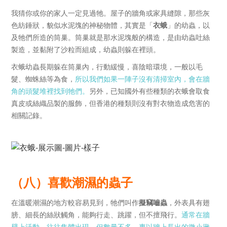
我猜你或你的家人一定見過牠。屋子的牆角或家具縫隙，那些灰
色紡錘狀，貌似水泥塊的神秘物體，其實是「
衣蛾
」的幼蟲，以
及牠們所造的筒巢。筒巢就是那水泥塊般的構造，是由幼蟲吐絲
製造，並黏附了沙粒而組成，幼蟲則躲在裡頭。
衣蛾幼蟲長期躲在筒巢內，行動緩慢，喜陰暗環境，一般以毛
髮、蜘蛛絲等為食，
所以我們如果一陣子沒有清掃室內，會在牆
角的頭髮堆裡找到牠們。
另外，已知國外有些種類的衣蛾會取食
真皮或絲織品製的服飾，但香港的種類則沒有對衣物造成危害的
相關記錄。
（八）喜歡潮濕的蟲子
在溫暖潮濕的地方較容易見到，牠們叫作
擬竊嚙蟲
，外表具有翅
膀、細長的絲狀觸角，能夠行走、跳躍，但不擅飛行。
通常在牆
壁上活動，往往集體出現，但數量不多，專以牆上長出的微小黴