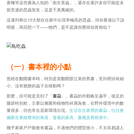
蒼蠅等這些廣為人知的「衛生害蟲」，還存在著許多你可能從未
留意過的昆蟲室友，這是千真萬確的。
這邊列舉出10大類在住家中出現率極高的昆蟲，待你看過以下說
明後，再回想一下——牠們，是不是讓你覺得似曾相似？
（一）書本裡的小點
曾經在翻開書本時，特別是當翻開那泛黃的舊書，見到裡頭有細
小、沒有翅膀的蟲子在移動嗎？
那麼，你可能是見到了「
書蝨
」。書蝨的外觀略呈扁平，後足的
腿節特別粗，主要以黴菌和植物性碎屑為食，在野外環境中的數
量很多，但也常在居家環境出現。
生活在住家裡的書蝨，往往會
藏匿在累積塵埃的角落、發霉的家具、書櫃及舊紙堆中。
幾乎家家戶戶都會有書蝨，不過牠們的體型很小，不太容易讓人