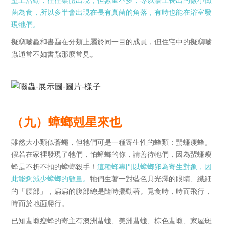
菌為食，所以多半會出現在長有真菌的角落，有時也能在浴室發
現牠們。
擬竊嚙蟲和書蝨在分類上屬於同一目的成員，但住宅中的擬竊嚙
蟲通常不如書蝨那麼常見。
（九）蟑螂剋星來也
雖然大小類似蒼蠅，但牠們可是一種寄生性的蜂類：蜚蠊瘦蜂。
假若在家裡發現了牠們，怕蟑螂的你，請善待牠們，因為蜚蠊瘦
蜂是不折不扣的蟑螂殺手！
這種蜂專門以蟑螂卵為寄生對象，因
此能夠減少蟑螂的數量。
牠們生著一對藍色具光澤的眼睛、纖細
的「腰部」，扁扁的腹部總是隨時擺動著。覓食時，時而飛行，
時而於地面爬行。
已知蜚蠊瘦蜂的寄主有澳洲蜚蠊、美洲蜚蠊、棕色蜚蠊、家屋斑