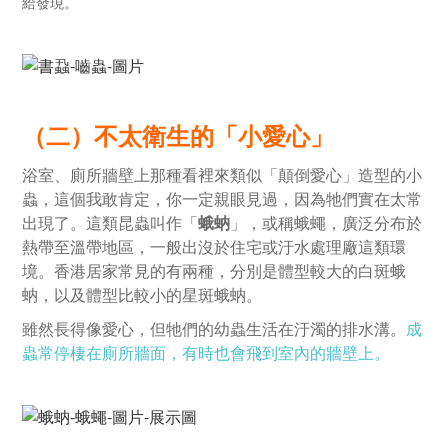
給發現。
（二）不太衛生的「小愛心」
浴室、廁所牆壁上那種看裡來類似「顛倒愛心」造型的小
蟲，這個我敢肯定，你一定親眼見過，因為牠們實在太常
出現了。這類昆蟲叫作「
蛾蚋
」，或稱蛾蠅，廣泛分布於
熱帶至溫帶地區，一般出沒於住宅或汙水處理廠這類環
境。香港居家常見的有兩種，分別是體型較大的白斑蛾
蚋，以及體型比較小的星斑蛾蚋。
雖然長得像愛心，但牠們的幼蟲生活在汙濁的排水溝。
成
蟲常停棲在廁所牆面，有時也會飛到室內的牆壁上。