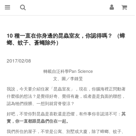
10 種一直在你身邊的昆蟲室友，你認得嗎？ （蟑
螂、蚊子、蒼蠅除外）
2017/02/08
轉載自泛科學Pan Science
文、圖／李鍾旻
我說，今天要介紹住家「昆蟲室友」，現在，你腦海裡正閃動著
什麼樣的想法？是覺得好奇、覺得有趣，或者盡是負面的聯想，
認為牠們很髒、一想到就背脊發涼？
好吧，不管你對昆蟲是喜歡還是恐懼，有件事你非認清不可：
其
實，你一直都跟昆蟲們住在一起。
我們所住的屋子，不管是公寓、別墅或大廈，除了蟑螂、蚊子、