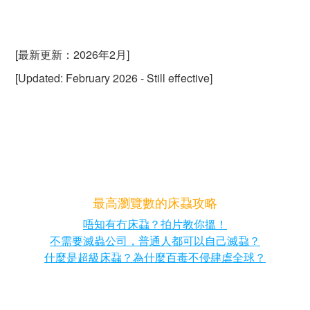
[最新更新：2026年2月]
[Updated: February 2026 - Still effective]
最高瀏覽數的床蝨攻略
唔知有冇床蝨？拍片教你搵！
不需要滅蟲公司，普通人都可以自己滅蝨？
什麼是超級床蝨？為什麼百毒不侵肆虐全球？