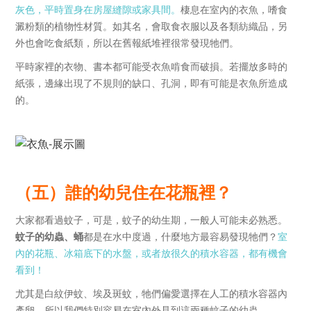
灰色，平時置身在房屋縫隙或家具間。
棲息在室內的衣魚，嗜食
澱粉類的植物性材質。如其名，會取食衣服以及各類紡織品，另
外也會吃食紙類，所以在舊報紙堆裡很常發現牠們。
平時家裡的衣物、書本都可能受衣魚啃食而破損。若擺放多時的
紙張，邊緣出現了不規則的缺口、孔洞，即有可能是衣魚所造成
的。
（五）誰的幼兒住在花瓶裡？
大家都看過蚊子，可是，蚊子的幼生期，一般人可能未必熟悉。
蚊子的幼蟲、蛹
都是在水中度過，什麼地方最容易發現牠們？
室
內的花瓶、冰箱底下的水盤，或者放很久的積水容器，都有機會
看到！
尤其是白紋伊蚊、埃及斑蚊，牠們偏愛選擇在人工的積水容器內
產卵，所以我們特別容易在室內外見到這兩種蚊子的幼蟲。