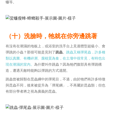
蠊等。
（十）洗臉時，牠就在你旁邊跳著
有沒有在潮濕的地板上，或浴室的洗手台上見過體型超級小、會
彈跳的小蟲？那很可能是見到了
跳蟲
。
跳蟲又稱彈尾蟲，許多種
類以真菌、有機碎屑、腐植質為食，在土壤中很常見，有時也出
現在潮濕的室內。
為什麼叫作跳蟲？因為牠們腹部具有彈跳構
造，遭遇天敵時能夠以彈跳的方式逃開。
跳蟲曾被歸類在昆蟲綱中的彈尾目，不過，由於牠們有許多特徵
與昆蟲不同，後來被提升為「彈尾綱」，不再屬於昆蟲類；但也
有部分學者將之視為廣義的昆蟲。