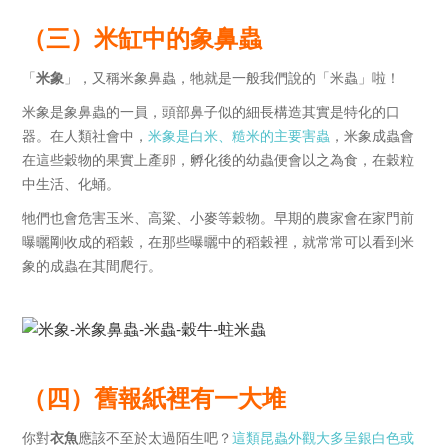
（三）米缸中的象鼻蟲
「
米象
」，又稱米象鼻蟲，牠就是一般我們說的「米蟲」啦！
米象是象鼻蟲的一員，頭部鼻子似的細長構造其實是特化的口
器。在人類社會中，
米象是白米、糙米的主要害蟲
，米象成蟲會
在這些穀物的果實上產卵，孵化後的幼蟲便會以之為食，在穀粒
中生活、化蛹。
牠們也會危害玉米、高粱、小麥等穀物。早期的農家會在家門前
曝曬剛收成的稻穀，在那些曝曬中的稻穀裡，就常常可以看到米
象的成蟲在其間爬行。
（四）舊報紙裡有一大堆
你對
衣魚
應該不至於太過陌生吧？
這類昆蟲外觀大多呈銀白色或