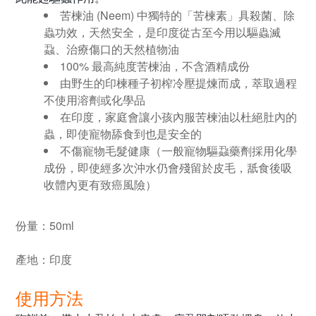
苦楝油 (Neem) 中獨特的「苦楝素」具殺菌、除
蟲功效，天然安全，是印度從古至今用以驅蟲滅
蝨、治療傷口的天然植物油
100% 最高純度苦楝油，不含酒精成份
由野生的印楝種子初榨冷壓提煉而成，萃取過程
不使用溶劑或化學品
在印度，家庭會讓小孩內服苦楝油以杜絕肚內的
蟲，即使寵物舔食到也是安全的
不傷寵物毛髮健康（一般寵物驅蝨藥劑採用化學
成份，即使經多次沖水仍會殘留於皮毛，舐食後吸
收體內更有致癌風險）
份量：
50ml
產地：
印度
使用方法