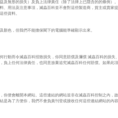
益及無形的損失）及負上法律責任（除了法律上已隱含的的條例）
料、用法及注意事項，
滅蟲百科並不會對這些製造商，貨主或賣家
這些資料。
及顏色，但我們不能擔保閣下的電腦能準確顯示出來。
何行動而令滅蟲百科招致損失，你同意賠償及彌償
滅蟲百科的損失
，負上任何法律責任，也同意放棄追究滅蟲百科任何賠償。如果此
，你便會離開本網站。這些連結的網站並非在滅蟲百科控制之內，
結是為了方便你，我們不會負責刊登或接收任何這些連結網站的內