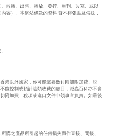
送、散播、出售、播放、發行、重刊、改寫、或以
的內容）。本網站條款的資料
皆不得張貼及傳送，
品。
到香港以外國家，你可能需要繳付附加附加費、稅
科不能控制或預計這類收費的數目，滅蟲百科亦不會
一切附加費、稅項或進口文件申領事宜負責。如最後
上所購之產品所引起的任何損失而作直接、間接、