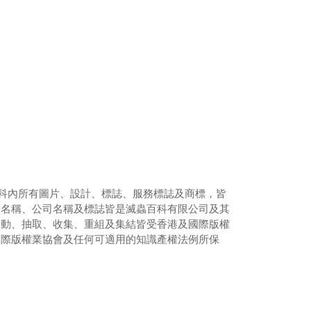
科內所有圖片、設計、標誌、服務標誌及商標，皆
品名稱、公司名稱及標誌皆是滅蟲百科有限公司及其
改動、抽取、收集、重組及集結皆受香港及國際版權
國際版權業協會及任何
可適用的知識產權法例所保