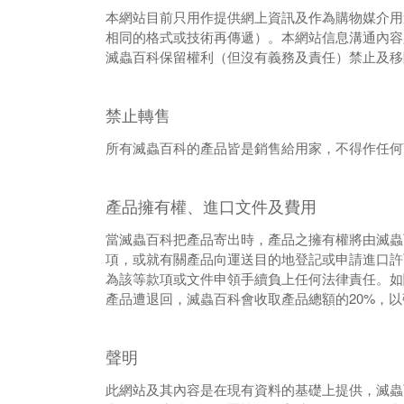
本網站目前只用作提供網上資訊及作為購物媒介用
相同的格式或技術再傳遞）。本
網站信息溝通內容
滅蟲百科保留權利（但沒有義務及責任）禁止及移
禁止轉售
所有滅蟲百科的產品皆是銷售給用家，不得作任何
產品擁有權、進口文件及費用
當滅蟲百科把產品寄出時，產品之擁有權將由滅蟲
項，或就有關產品向運送目的地登記或申請進口許
為該等款項或文件申領手續負上任何法律責任。如
20%
產品遭退回，滅蟲百科會收取產品總額的
，以
聲明
此網站及其內容是在現有資料的基礎上提供，滅蟲