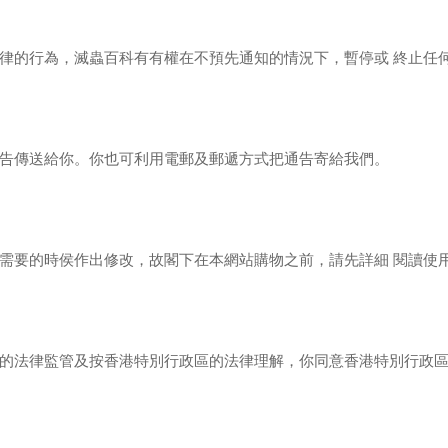
律的行為，滅蟲百科有有權在不預先通知的情況下，暫停或
終止任
告傳送給你。你也可利用電郵及郵遞方式把通告寄給我們。
需要的時侯作出修改，故閣下在本網站購物之前，請先詳細
閱讀使
的法律監管及按香港特別行政區的法律理解，你同意香港特別行政