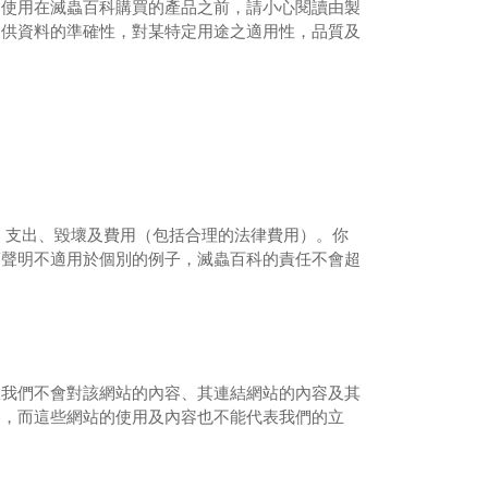
。使用在滅蟲百科購買
的產品之前，請小心閱讀由製
提供資料的準確性，對某特定用途之適用性，品質及
、支出、毀壞及費用（包括合理的法律費用）。你
項聲明不適用於個別的例子，
滅蟲百科的責任不會超
故我們不會對該網站的內容、其連結網站的內容及其
容，而這些網站的使用及內容也不能
代表我們的立