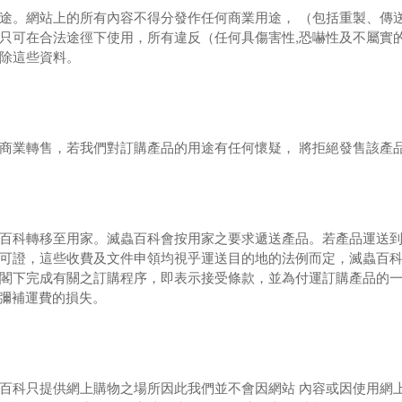
途。網站上的所有內容不得分發作任何商業用途，
（包括重製、傳
,
只可在合法途徑下使用，所有違反（任何具傷害性
恐嚇性及不屬實
除這些資料。
商業轉售，若我們對訂購產品的用途有任何懷疑，
將拒絕發售該產
百科轉移至用家。滅蟲百科會按用家之要求遞送產品。若產品運送
可證，這些收費及文件申領均視乎運送目的地的法例而定，滅蟲百
閣下完成有關之訂購程序，即表示接受條款，並為付運訂購產品的
彌補運費的損失。
百科只提供網上購物之場所因此我們並不會因網站
內容或因使用網