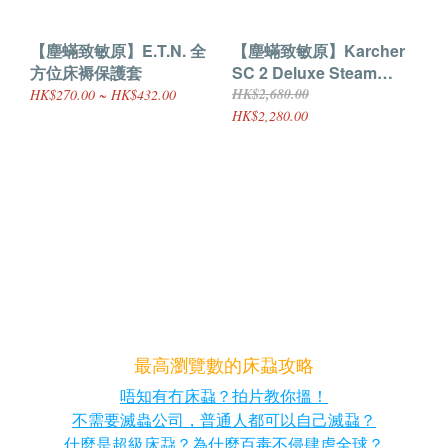
【塵蟎致敏原】E.T.N. 全
【塵蟎致敏原】Karcher
方位床褥保護套
SC 2 Deluxe Steam
Cleaner
HK$2,680.00
HK$270.00 ~ HK$432.00
HK$2,280.00
最高瀏覽數的床蝨攻略
唔知有冇床蝨？拍片教你搵！
不需要滅蟲公司，普通人都可以自己滅蝨？
什麼是超級床蝨？為什麼百毒不侵肆虐全球？