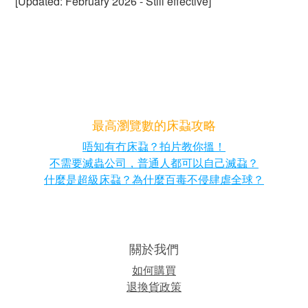
[Updated: February 2026 - Still effective]
最高瀏覽數的床蝨攻略
唔知有冇床蝨？拍片教你搵！
不需要滅蟲公司，普通人都可以自己滅蝨？
什麼是超級床蝨？為什麼百毒不侵肆虐全球？
關於我們
如何購買
退換貨政策