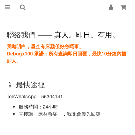
聯絡我們 ——
真人。即日。有用。
我哋明白，屋企有床蝨係好急嘅事。
Debugx100 承諾：所有查詢即日回覆，最快10分鐘內搵
到人。
📱 最快途徑
Tel/WhatsApp：55304141
服務時間：24小時
直接講「床蝨急症」，我哋會優先回覆